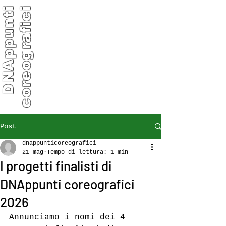
D
N
A
p
p
u
n
t
i
c
o
r
e
o
g
r
a
f
i
c
i
Post
dnappunticoreografici
21 mag
Tempo di lettura: 1 min
I progetti finalisti di
DNAppunti coreografici
2026
Annunciamo i nomi dei 4 